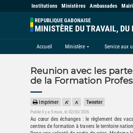
Institutions
Ministères
Ambassades
Mair
REPUBLIQUE GABONAISE
MINISTÈRE DU TRAVAIL, DU 
Accueil
Ministère
Service aux 
Reunion avec les parte
de la Formation Profes
Imprimer
Tweeter
Publié il y a
5 mois
, le 02/03/2026
Au cœur des échanges : le règlement des vaca
centres de formation à travers le territoire nation